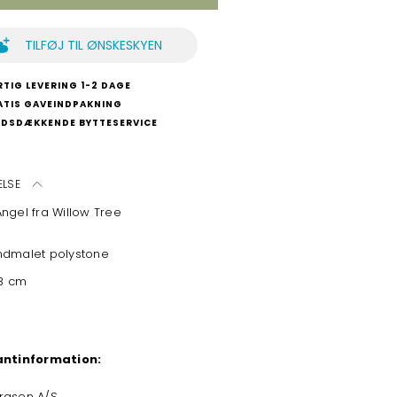
TILFØJ TIL ØNSKESKYEN
TIG LEVERING 1-2 DAGE
ATIS GAVEINDPAKNING
NDSDÆKKENDE BYTTESERVICE
ELSE
ngel fra Willow Tree
dmalet polystone
13 cm
antinformation:
rgsen A/S