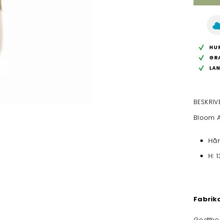
HUR
GR
LA
BESKRIV
Bloom A
Hån
H: 
Fabrik
Godtbe