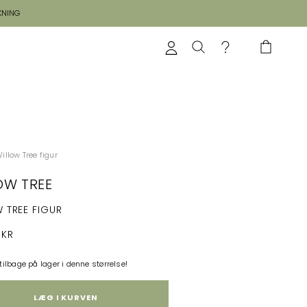
KNING
illow Tree figur
OW TREE
 TREE FIGUR
 KR
 tilbage på lager i denne størrelse!
LÆG I KURVEN