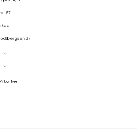
vej 67
ørkop
odtbergsen.dk
G
T
Willow Tree