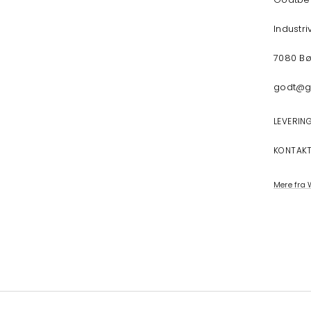
Industri
7080 B
godt@g
LEVERIN
KONTAK
Mere fra 