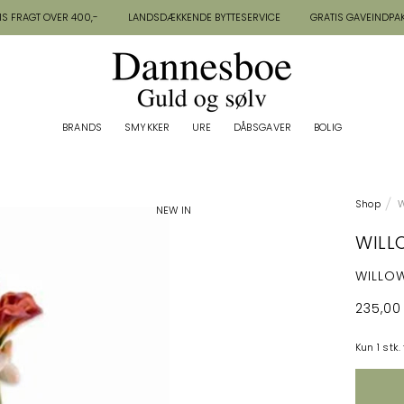
IS FRAGT OVER 400,-
LANDSDÆKKENDE BYTTESERVICE
GRATIS GAVEINDPA
BRANDS
SMYKKER
URE
DÅBSGAVER
BOLIG
BRANDS
BOLIG
Shop
W
NEW IN
WILL
WILLOW
235,00
Kun 1 stk.