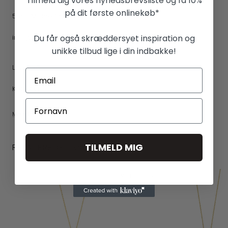
Tilmeld dig vores nyhedsbrevsliste og få 10%
på dit første onlinekøb*
5500 Middelfart
info@spiriticons.com
Du får også skræddersyet inspiration og
unikke tilbud lige i din indbakke!
LEVERING
KONTAKT
Mere fra Spirit Icons
TILMELD MIG
RELATEREDE PRODUKTER
NEW IN