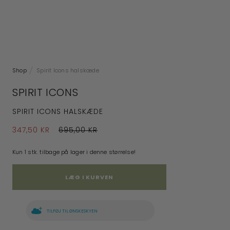
Shop
Spirit Icons halskæde
SPIRIT ICONS
SPIRIT ICONS HALSKÆDE
347,50 KR
695,00 KR
Kun 1 stk. tilbage på lager i denne størrelse!
LÆG I KURVEN
TILFØJ TIL ØNSKESKYEN