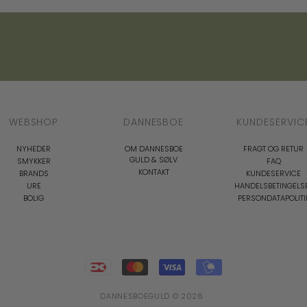
WEBSHOP
DANNESBOE
KUNDESERVIC
NYHEDER
OM DANNESBOE
FRAGT OG RETUR
GULD & SØLV
SMYKKER
FAQ
KONTAKT
BRANDS
KUNDESERVICE
URE
HANDELSBETINGELS
BOLIG
PERSONDATAPOLITI
DANNESBOEGULD © 2026