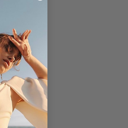
antinformation:
 Denmark (Vita) A/S
ssers Allé 76
ederiksberg
store@georgjensen.com
G
T
Georg Jensen