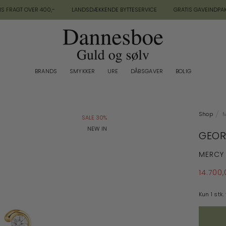
IS FRAGT OVER 400,-
LANDSDÆKKENDE BYTTESERVICE
GRATIS GAVEINDPA
BRANDS
SMYKKER
URE
DÅBSGAVER
BOLIG
BRANDS
BOLIG
Shop
M
SALE 30%
NEW IN
GEOR
MERCY
14.700,
Kun 1 stk.