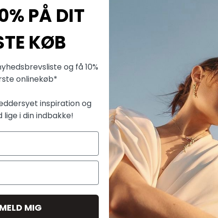
0% PÅ DIT
Fabrik
STE KØB
Fiskars
Dirch Pa
nyhedsbrevsliste og få 10%
ørste onlinekøb*
2000 Fr
online
æddersyet inspiration og
d lige i din indbakke!
LEVERIN
KONTAK
Mere fra 
LMELD MIG