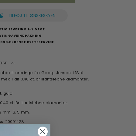
TILFØJ TIL ØNSKESKYEN
TIG LEVERING 1-2 DAGE
ATIS GAVEINDPAKNING
NDSDÆKKENDE BYTTESERVICE
ELSE
obbelt øreringe fra Georg Jensen, i 18 kt.
med i alt 0,40 ct. brilliantslebne diamanter.
t. guld
t 0,40 ct. Brilliantslebne diamanter.
13 mm. B. 5 mm.
s. 20001428