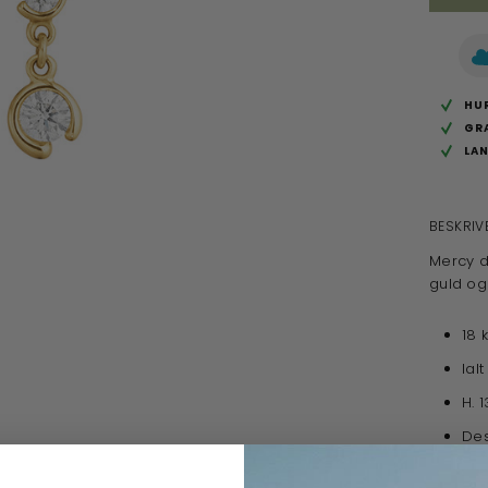
HUR
GR
LA
BESKRIV
Mercy d
guld og 
18 k
Ial
H. 
Des