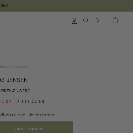
KNING
ercy ørehængere
G JENSEN
 ØREHÆNGERE
00 KR
21.000,00 KR
 tilbage på lager i denne størrelse!
LÆG I KURVEN