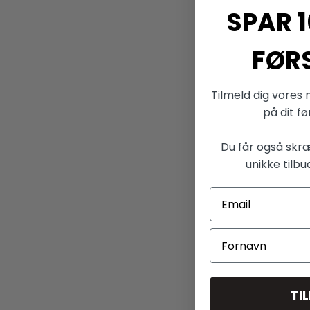
SPAR 1
FØR
Tilmeld dig vores 
på dit f
Du får også skr
unikke tilbu
TI