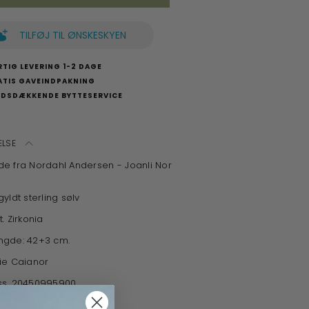
TILFØJ TIL ØNSKESKYEN
TIG LEVERING 1-2 DAGE
ATIS GAVEINDPAKNING
NDSDÆKKENDE BYTTESERVICE
ELSE
e fra Nordahl Andersen - Joanli Nor
gyldt sterling sølv
t. Zirkonia
gde: 42+3 cm.
ie Caianor
s. 20450995900