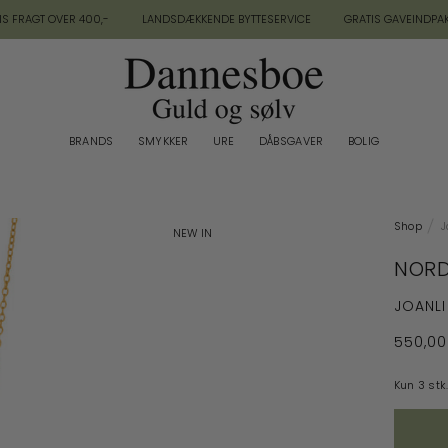
IS FRAGT OVER 400,-
LANDSDÆKKENDE BYTTESERVICE
GRATIS GAVEINDPA
BRANDS
SMYKKER
URE
DÅBSGAVER
BOLIG
BRANDS
BOLIG
Shop
J
NEW IN
NORD
JOANLI
550,00
Kun 3 stk.