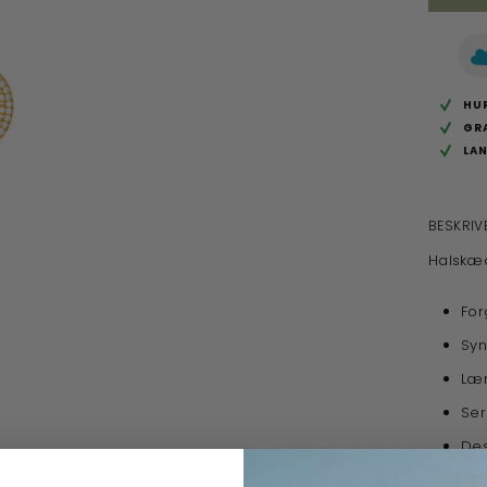
HUR
GR
LA
BESKRIV
Halskæd
For
Syn
Læn
Ser
Des