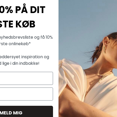
0% PÅ DIT
Fabrik
STE KØB
Nordahl
Færøvej
nyhedsbrevsliste og få 10%
ørste onlinekøb*
8700 H
æddersyet inspiration og
info@no
d lige i din indbakke!
LEVERIN
KONTAK
Mere fra 
LMELD MIG