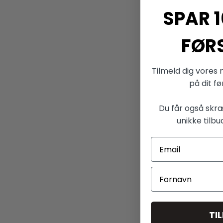
SPAR 1
FØR
Tilmeld dig vores 
på dit f
Du får også skr
unikke tilbu
TI