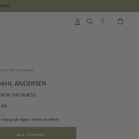
KNING
oanli Nor Halskæde
AHL ANDERSEN
 NOR HALSKÆDE
 KR
 tilbage på lager i denne størrelse!
LÆG I KURVEN