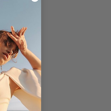
antinformation:
 Andersen
 3
orsens
a.dk
G
T
Nordahl Andersen