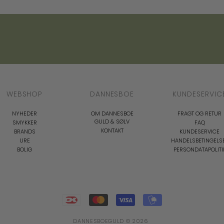
WEBSHOP
DANNESBOE
KUNDESERVIC
NYHEDER
OM DANNESBOE
FRAGT OG RETUR
GULD & SØLV
SMYKKER
FAQ
KONTAKT
BRANDS
KUNDESERVICE
URE
HANDELSBETINGELS
BOLIG
PERSONDATAPOLITI
DANNESBOEGULD © 2026