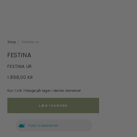
Shop
Festina ur
FESTINA
FESTINA UR
1.898,00 KR
Kun 1 stk. tilbage på lager i denne størrelse!
LÆG I KURVEN
TILFØJ TIL ØNSKESKYEN