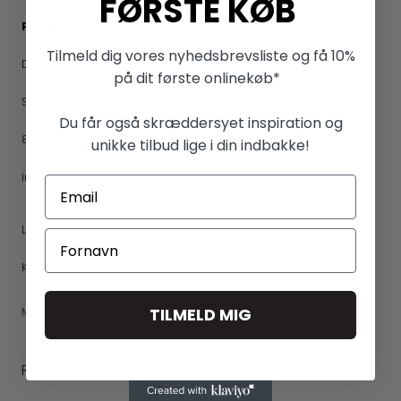
FØRSTE KØB
Fabrikantinformation:
Tilmeld dig vores nyhedsbrevsliste og få 10%
Dana Ure
på dit første onlinekøb*
Silkeborgvej 139
Du får også skræddersyet inspiration og
8700 Horsens
unikke tilbud lige i din indbakke!
info@danaure.dk
LEVERING
KONTAKT
TILMELD MIG
Mere fra Festina
RELATEREDE PRODUKTER