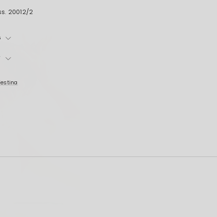
s. 20012/2
G
T
Festina