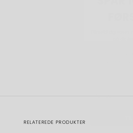
Tilmeld dig vores 
på dit f
Du får også skr
unikke tilbu
TI
RELATEREDE PRODUKTER