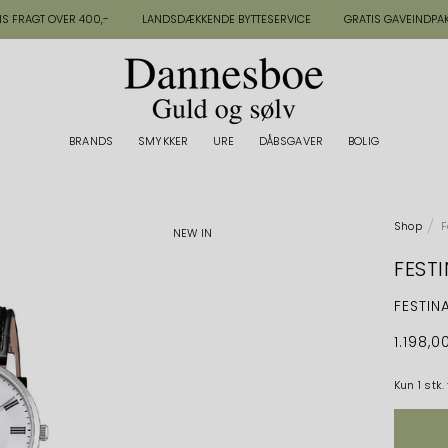
IS FRAGT OVER 400,-
LANDSDÆKKENDE BYTTESERVICE
GRATIS GAVEINDPA
BRANDS
SMYKKER
URE
DÅBSGAVER
BOLIG
BRANDS
BOLIG
Shop
F
NEW IN
FEST
FESTIN
1.198,0
Kun 1 stk.