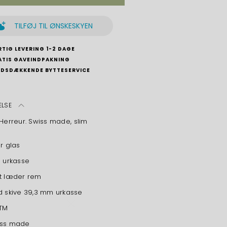
TILFØJ TIL ØNSKESKYEN
TIG LEVERING 1-2 DAGE
ATIS GAVEINDPAKNING
NDSDÆKKENDE BYTTESERVICE
ELSE
 Herreur. Swiss made, slim
ir glas
l urkasse
t læder rem
d skive 39,3 mm urkasse
TM
iss made