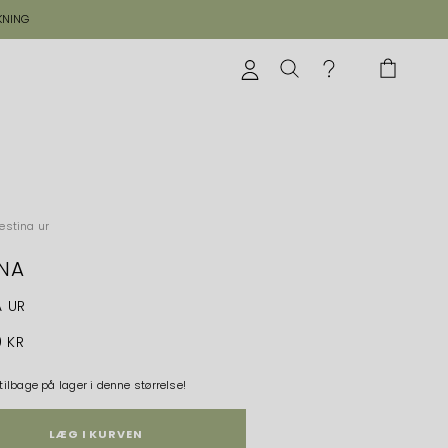
KNING
estina ur
INA
A UR
0 KR
 tilbage på lager i denne størrelse!
LÆG I KURVEN