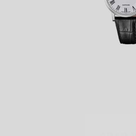
SPAR 1
FØR