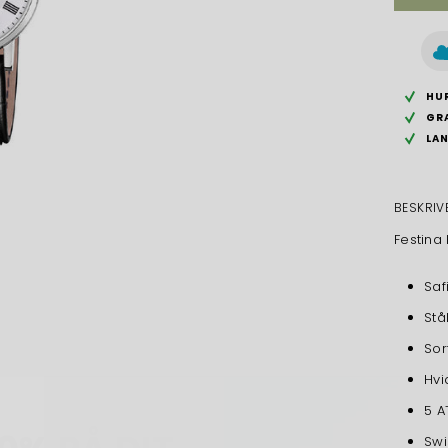
HUR
GR
LA
BESKRIV
Festina
Saf
Stå
Sor
0% PÅ DIT
Hvi
5 A
STE KØB
Sw