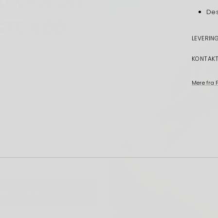
Des
nyhedsbrevsliste og få 10%
ørste onlinekøb*
LEVERIN
æddersyet inspiration og
KONTAK
d lige i din indbakke!
Mere fra 
LMELD MIG