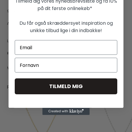
Tilmeld dig vores nyhedsbrevsliste og få 10%
på dit første onlinekøb*
9430 Vadum
Du får også skræddersyet inspiration og
Aquadulce@live.dk
unikke tilbud lige i din indbakke!
LEVERING
KONTAKT
Mere fra Aqua Dulce
TILMELD MIG
RELATEREDE PRODUKTER
NEW IN