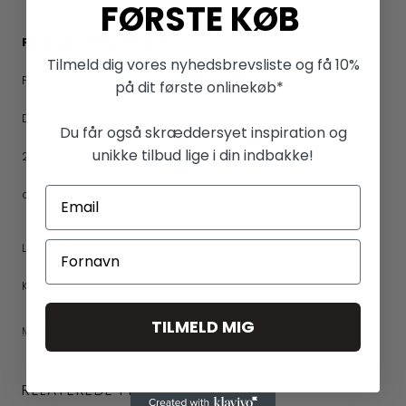
FØRSTE KØB
Fabrikantinformation:
Tilmeld dig vores nyhedsbrevsliste og få 10%
Fiskars Denmark (Vita) A/S
på dit første onlinekøb*
Dirch Passers Allé 76
Du får også skræddersyet inspiration og
unikke tilbud lige i din indbakke!
2000 Frederiksberg
onlinestore@georgjensen.com
LEVERING
KONTAKT
TILMELD MIG
Mere fra Georg Jensen
RELATEREDE PRODUKTER