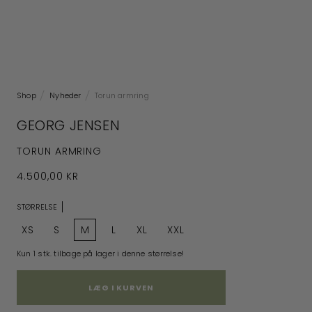
Shop
Nyheder
Torun armring
GEORG JENSEN
TORUN ARMRING
4.500,00 KR
STØRRELSE
XS
S
M
L
XL
XXL
Kun 1 stk. tilbage på lager i denne størrelse!
LÆG I KURVEN